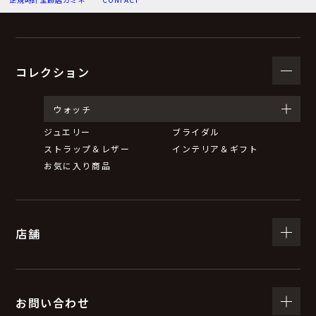
（３）個人情報の利用目的
お問い合わせいただいた内容に回答するため。
弊社からのお知らせ等の情報をお送りするため。
コレクション
（４）個人情報の第三者提供について
ウォッチ
ジュエリー
ブライダル
取得した個人情報は、法令等による場合を除いて第三者
ストラップ＆レザー
インテリア＆ギフト
に提供することはありません。
お気に入り商品
（５）個人情報の取扱いの委託について
店舗
取得した個人情報の取扱いの全部又は一部を委託するこ
とがあります。
委託する際は、弊社と同等またはそれ以上の安全管理措
置にて個人情報の取扱いを行っている企業を選定し、委
お問い合わせ
託を行います。