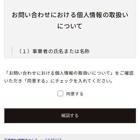
お問い合わせにおける個人情報の取扱い
について
（１）事業者の氏名または名称
株式会社カミネ
「お問い合わせにおける個人情報の取扱いについて」をご確認
いただき「同意する」にチェックを入れてください。
（２）個人情報保護管理者（若しくはその代理
人）の氏名又は職名、所属及び連絡先
同意する
個人情報保護管理者：上根 彩
電子メール：info@kamine.co.jp
電話番号：078-321-0039
正規時計宝飾店カミネ
CONTACT