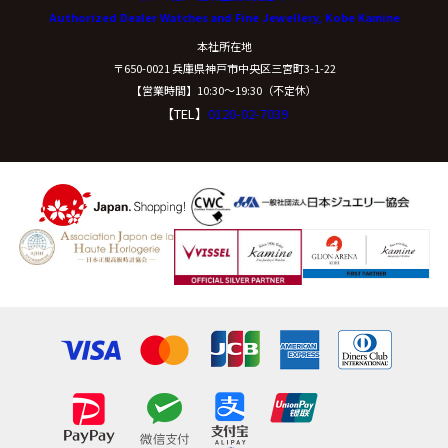
Authorized Dealer Watches and Fine Jewellery, Kobe Kamine
開示等に応ずる窓口は、下記「当社の個人情報の取扱い
本社所在地
に関する苦情、相談等の問合せ先」を参照してくださ
〒650-0021 兵庫県神戸市中央区三宮町3-1-22
い。
【営業時間】10:30〜19:30（不定休）
【TEL】
0120-02-7039
（８）本人が容易に認識できない方法による個
人情報の取得
クッキーやウェブビーコン等を用いるなどして、本人が
容易に認識できない方法による個人情報の取得は行って
おりません。
（９）個人情報の安全管理措置について
取得した個人情報については、漏洩、減失または毀損の
防止と是正、その他個人情報の安全管理のために必要か
つ適切な措置を講じます。