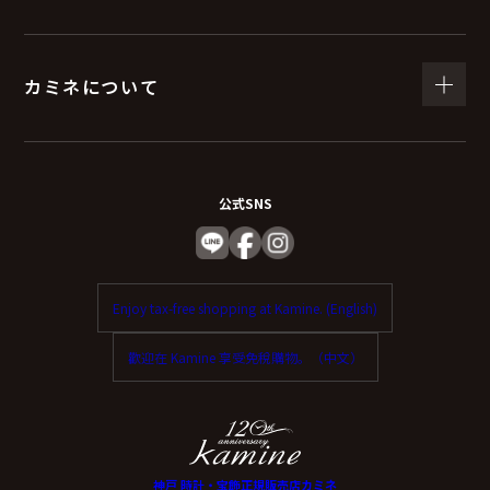
（６）個人情報を与えなかった場合に生じる結
果
カミネについて
個人情報を与えることは任意です。
個人情報に関する情報の一部をご提供いただけない場合
は、お問い合わせ内容に回答できない可能性がありま
公式SNS
す。
（７）保有個人データの開示等および問い合わ
Enjoy tax-free shopping at Kamine. (English)
せ窓口について
歡迎在 Kamine 享受免稅購物。（中文）
ご本人からの求めにより、当社が保有する保有個人デー
タに関する開示、利用目的の通知、内容の訂正・追加ま
たは削除、利用停止、消去、第三者提供の停止および第
三者提供記録の開示（以下、開示等という）に応じま
神戸 時計・宝飾正規販売店カミネ
す。