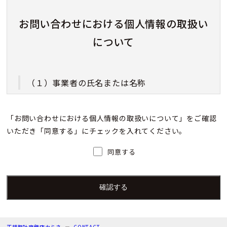
お問い合わせにおける個人情報の取扱い
について
（１）事業者の氏名または名称
株式会社カミネ
「お問い合わせにおける個人情報の取扱いについて」をご確認
いただき「同意する」にチェックを入れてください。
（２）個人情報保護管理者（若しくはその代理
人）の氏名又は職名、所属及び連絡先
同意する
個人情報保護管理者：上根 彩
電子メール：info@kamine.co.jp
電話番号：078-321-0039
正規時計宝飾店カミネ
CONTACT