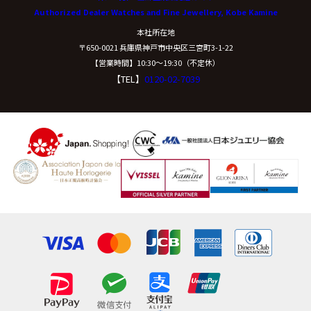
Authorized Dealer Watches and Fine Jewellery, Kobe Kamine
開示等に応ずる窓口は、下記「当社の個人情報の取扱い
本社所在地
に関する苦情、相談等の問合せ先」を参照してくださ
〒650-0021 兵庫県神戸市中央区三宮町3-1-22
い。
【営業時間】10:30〜19:30（不定休）
【TEL】
0120-02-7039
（８）本人が容易に認識できない方法による個
人情報の取得
クッキーやウェブビーコン等を用いるなどして、本人が
容易に認識できない方法による個人情報の取得は行って
おりません。
（９）個人情報の安全管理措置について
取得した個人情報については、漏洩、減失または毀損の
防止と是正、その他個人情報の安全管理のために必要か
つ適切な措置を講じます。