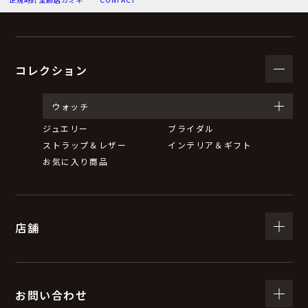
（３）個人情報の利用目的
お問い合わせいただいた内容に回答するため。
弊社からのお知らせ等の情報をお送りするため。
コレクション
（４）個人情報の第三者提供について
ウォッチ
ジュエリー
ブライダル
取得した個人情報は、法令等による場合を除いて第三者
ストラップ＆レザー
インテリア＆ギフト
に提供することはありません。
お気に入り商品
（５）個人情報の取扱いの委託について
店舗
取得した個人情報の取扱いの全部又は一部を委託するこ
とがあります。
委託する際は、弊社と同等またはそれ以上の安全管理措
置にて個人情報の取扱いを行っている企業を選定し、委
お問い合わせ
託を行います。