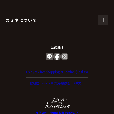
（６）個人情報を与えなかった場合に生じる結
果
カミネについて
個人情報を与えることは任意です。
個人情報に関する情報の一部をご提供いただけない場合
は、お問い合わせ内容に回答できない可能性がありま
公式SNS
す。
（７）保有個人データの開示等および問い合わ
Enjoy tax-free shopping at Kamine. (English)
せ窓口について
歡迎在 Kamine 享受免稅購物。（中文）
ご本人からの求めにより、当社が保有する保有個人デー
タに関する開示、利用目的の通知、内容の訂正・追加ま
たは削除、利用停止、消去、第三者提供の停止および第
三者提供記録の開示（以下、開示等という）に応じま
神戸 時計・宝飾正規販売店カミネ
す。