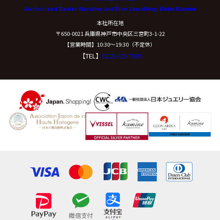
Authorized Dealer Watches and Fine Jewellery, Kobe Kamine
開示等に応ずる窓口は、下記「当社の個人情報の取扱い
本社所在地
に関する苦情、相談等の問合せ先」を参照してくださ
〒650-0021 兵庫県神戸市中央区三宮町3-1-22
い。
【営業時間】10:30〜19:30（不定休）
【TEL】
0120-02-7039
（８）本人が容易に認識できない方法による個
人情報の取得
クッキーやウェブビーコン等を用いるなどして、本人が
容易に認識できない方法による個人情報の取得は行って
おりません。
（９）個人情報の安全管理措置について
取得した個人情報については、漏洩、減失または毀損の
防止と是正、その他個人情報の安全管理のために必要か
つ適切な措置を講じます。