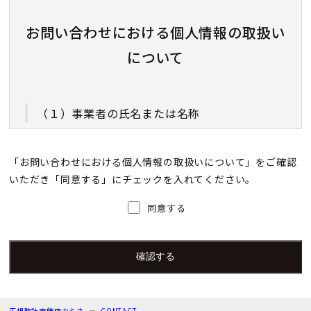
お問い合わせにおける個人情報の取扱い
について
（１）事業者の氏名または名称
株式会社カミネ
「お問い合わせにおける個人情報の取扱いについて」をご確認
いただき「同意する」にチェックを入れてください。
（２）個人情報保護管理者（若しくはその代理
人）の氏名又は職名、所属及び連絡先
同意する
個人情報保護管理者：上根 彩
電子メール：info@kamine.co.jp
電話番号：078-321-0039
正規時計宝飾店カミネ
CONTACT