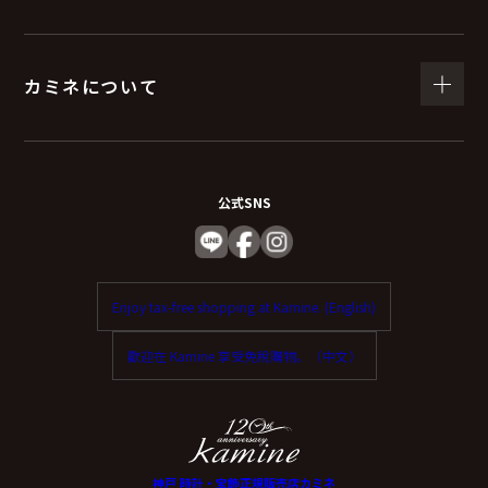
（６）個人情報を与えなかった場合に生じる結
果
カミネについて
個人情報を与えることは任意です。
個人情報に関する情報の一部をご提供いただけない場合
は、お問い合わせ内容に回答できない可能性がありま
公式SNS
す。
（７）保有個人データの開示等および問い合わ
Enjoy tax-free shopping at Kamine. (English)
せ窓口について
歡迎在 Kamine 享受免稅購物。（中文）
ご本人からの求めにより、当社が保有する保有個人デー
タに関する開示、利用目的の通知、内容の訂正・追加ま
たは削除、利用停止、消去、第三者提供の停止および第
三者提供記録の開示（以下、開示等という）に応じま
神戸 時計・宝飾正規販売店カミネ
す。