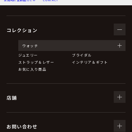
（３）個人情報の利用目的
お問い合わせいただいた内容に回答するため。
弊社からのお知らせ等の情報をお送りするため。
コレクション
（４）個人情報の第三者提供について
ウォッチ
ジュエリー
ブライダル
取得した個人情報は、法令等による場合を除いて第三者
ストラップ＆レザー
インテリア＆ギフト
に提供することはありません。
お気に入り商品
（５）個人情報の取扱いの委託について
店舗
取得した個人情報の取扱いの全部又は一部を委託するこ
とがあります。
委託する際は、弊社と同等またはそれ以上の安全管理措
置にて個人情報の取扱いを行っている企業を選定し、委
お問い合わせ
託を行います。