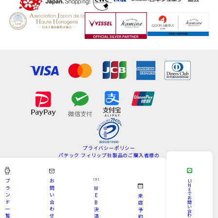
プライバシーポリシー
パテック フィリップ社製品のご購入者様の
情報の取扱いについて
特定商取引法
サイトマップ
ブ
お
LI
N
ラ
問
W
E
Copyright © KAMINE All Rights Reserved.
で
ン
い
E
来
お
ド
合
B
問
店
い
一
わ
決
予
合
わ
覧
せ
済
約