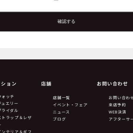
上根 彩
e.co.jp
9
利用目的
ため。
の情報をお送りするため。
クション
店舗
お問い合わせ
第三者提供について
ウォッチ
店舗一覧
お問い合わ
ジュエリー
イベント・フェア
来店予約
ブライダル
ニュース
WEB決済
令等による場合を除いて第三者に提供することはありません。
ストラップ＆レザ
ブログ
アフターサ
ー
インテリア＆ギフ