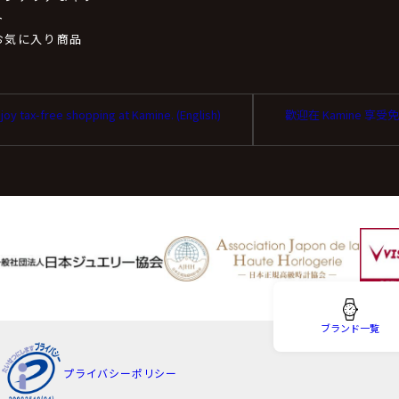
取扱いの委託について
ト
お気に入り商品
扱いの全部又は、一部を委託することがあります。
同等またはそれ以上の安全管理措置にて個人情報の取り扱いを行
joy tax-free shopping at Kamine. (English)
歡迎在 Kamine 享
を与えなかった場合に生じる結果
は任意です。個人情報に関する情報の一部をご提供いただけない
性があります。
ータの開示等および問い合わせ窓口について
ブランド一覧
り、当社が保有する保有個人データに関する開示、利用目的の通
プライバシーポリシー
去、第三者提供の停止および第三者提供記録の開示(以下、開示