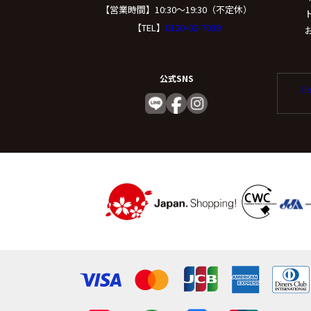
（５）個人情報の
【営業時間】10:30〜19:30（不定休）
【TEL】
0120-02-7039
取得した個人情報の取
委託する際は、弊社と
公式SNS
託を行います。
En
(６) 個人情報
個人情報を与えること
容に回答できない可能
（７）保有個人デ
ご本人からの求めによ
たは削除、利用停止、消