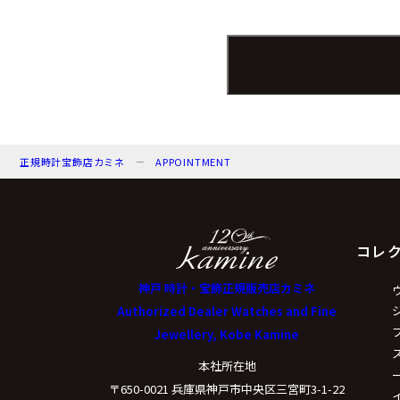
個人情報保護管理者：
電子メール：info@kamin
電話番号：078-321-003
（３）個人情報の
正規時計宝飾店カミネ
APPOINTMENT
来店予約の対応をする
弊社からのお知らせ等
コレ
（４）個人情報の
神戸 時計・宝飾正規販売店カミネ
Authorized Dealer Watches and Fine
Jewellery, Kobe Kamine
取得した個人情報は法
本社所在地
〒650-0021 兵庫県神戸市中央区三宮町3-1-22