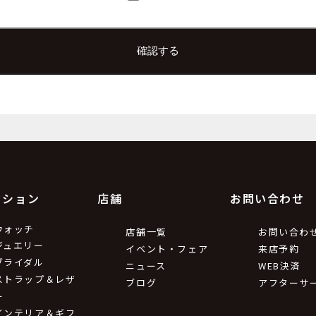
上根 彩
e.co.jp
9
利用目的
ため。
の情報をお送りするため。
クション
店舗
お問い合わせ
第三者提供について
ウォッチ
店舗一覧
お問い合わ
ジュエリー
イベント・フェア
来店予約
ブライダル
ニュース
WEB決済
令等による場合を除いて第三者に提供することはありません。
ストラップ＆レザ
ブログ
アフターサ
ー
インテリア＆ギフ