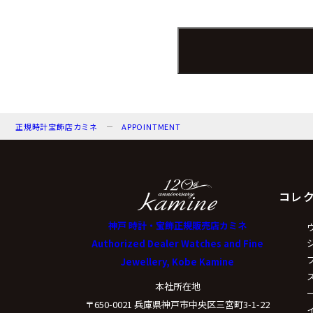
個人情報保護管理者：
電子メール：info@kamin
電話番号：078-321-003
（３）個人情報の
正規時計宝飾店カミネ
APPOINTMENT
来店予約の対応をする
弊社からのお知らせ等
コレ
（４）個人情報の
神戸 時計・宝飾正規販売店カミネ
Authorized Dealer Watches and Fine
Jewellery, Kobe Kamine
取得した個人情報は法
本社所在地
〒650-0021 兵庫県神戸市中央区三宮町3-1-22