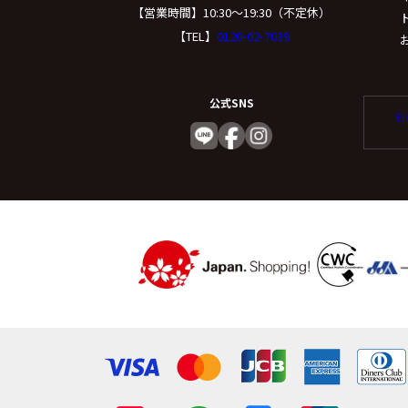
（５）個人情報の
【営業時間】10:30〜19:30（不定休）
【TEL】
0120-02-7039
取得した個人情報の取
委託する際は、弊社と
公式SNS
託を行います。
En
(６) 個人情報
個人情報を与えること
容に回答できない可能
（７）保有個人デ
ご本人からの求めによ
たは削除、利用停止、消