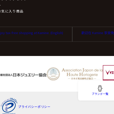
取扱いの委託について
ト
お気に入り商品
扱いの全部又は、一部を委託することがあります。
同等またはそれ以上の安全管理措置にて個人情報の取り扱いを行
joy tax-free shopping at Kamine. (English)
歡迎在 Kamine 享
を与えなかった場合に生じる結果
は任意です。個人情報に関する情報の一部をご提供いただけない
性があります。
ータの開示等および問い合わせ窓口について
ブランド一覧
り、当社が保有する保有個人データに関する開示、利用目的の通
プライバシーポリシー
去、第三者提供の停止および第三者提供記録の開示(以下、開示