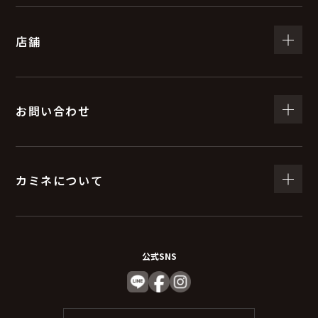
（５）個人情報の取扱いの委託について
店舗
取得した個人情報の取扱いの全部又は、一部を委託する
ことがあります。
委託する際は、弊社と同等またはそれ以上の安全管理措
置にて個人情報の取り扱いを行っている企業を選定し委
お問い合わせ
託を行います。
(６) 個人情報を与えなかった場合に生じる結果
カミネについて
個人情報を与えることは任意です。個人情報に関する情
報の一部をご提供いただけない場合は、お問い合わせ内
容に回答できない可能性があります。
公式SNS
（７）保有個人データの開示等および問い合わ
せ窓口について