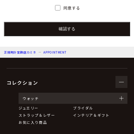
人）の氏名又は職名、所属及び連絡先
同意する
個人情報保護管理者：上根 彩
電子メール：info@kamine.co.jp
電話番号：078-321-0039
正規時計宝飾店カミネ
APPOINTMENT
（３）個人情報の利用目的
来店予約の対応をするため。
弊社からのお知らせ等の情報をお送りするため。
コレクション
（４）個人情報の第三者提供について
ウォッチ
ジュエリー
ブライダル
取得した個人情報は法令等による場合を除いて第三者に
ストラップ＆レザー
インテリア＆ギフト
提供することはありません。
お気に入り商品