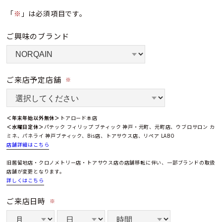
「
※
」は必須項目です。
ご興味のブランド
ご来店予定店舗
※
＜年末年始以外無休＞
トアロード本店
＜水曜日定休＞
パテック フィリップ ブティック 神戸・元町、元町店、ウブロサロン カ
ミネ、パネライ 神戸ブティック、Bis店、トアサウス店、リペア LABO
店舗詳細はこちら
旧居留地店・クロノメトリー店・トアサウス店の店舗移転に伴い、一部ブランドの取扱
店舗が変更となります。
詳しくはこちら
ご来店日時
※