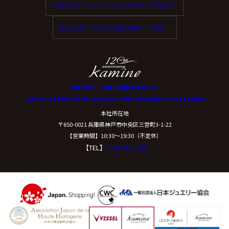
Enjoy tax-free shopping at Kamine. (English)
ご本人からの求めにより、当社が保有する保有個人デー
タに関する開示、利用目的の通知、内容の訂正・追加ま
歡迎在 Kamine 享受免稅購物。（中文）
たは削除、利用停止、消去、第三者提供の停止および第
三者提供記録の開示(以下、開示等という)に応じます。
開示等に応ずる窓口は、下記「当社の個人情報の取扱い
に関する苦情、相談等の問合せ先」を参照してくださ
い。
神戸 時計・宝飾正規販売店カミネ
Authorized Dealer Watches and Fine Jewellery, Kobe Kamine
（８）本人が容易に認識できない方法による個
本社所在地
人情報の取得
〒650-0021 兵庫県神戸市中央区三宮町3-1-22
【営業時間】10:30〜19:30（不定休）
【TEL】
0120-02-7039
クッキーやウェブビーコン等を用いるなどして、本人が
容易に認識できない方法による個人情報の取得は行って
おりません。
（９）個人情報の安全管理措置について