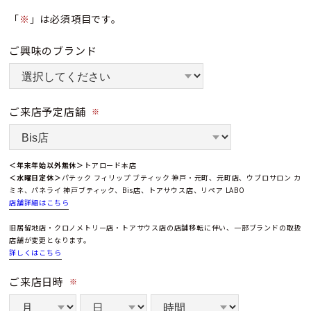
「
※
」は必須項目です。
ご興味のブランド
ご来店予定店舗
※
＜年末年始以外無休＞
トアロード本店
＜水曜日定休＞
パテック フィリップ ブティック 神戸・元町、元町店、ウブロサロン カ
ミネ、パネライ 神戸ブティック、Bis店、トアサウス店、リペア LABO
店舗詳細はこちら
旧居留地店・クロノメトリー店・トアサウス店の店舗移転に伴い、一部ブランドの取扱
店舗が変更となります。
詳しくはこちら
ご来店日時
※