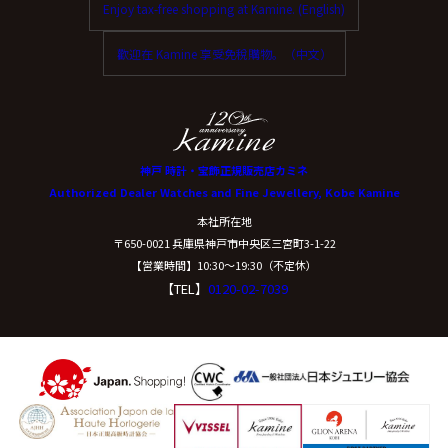
Enjoy tax-free shopping at Kamine. (English)
ご本人からの求めにより、当社が保有する保有個人デー
タに関する開示、利用目的の通知、内容の訂正・追加ま
歡迎在 Kamine 享受免稅購物。（中文）
たは削除、利用停止、消去、第三者提供の停止および第
三者提供記録の開示(以下、開示等という)に応じます。
開示等に応ずる窓口は、下記「当社の個人情報の取扱い
に関する苦情、相談等の問合せ先」を参照してくださ
い。
神戸 時計・宝飾正規販売店カミネ
Authorized Dealer Watches and Fine Jewellery, Kobe Kamine
（８）本人が容易に認識できない方法による個
本社所在地
人情報の取得
〒650-0021 兵庫県神戸市中央区三宮町3-1-22
【営業時間】10:30〜19:30（不定休）
【TEL】
0120-02-7039
クッキーやウェブビーコン等を用いるなどして、本人が
容易に認識できない方法による個人情報の取得は行って
おりません。
（９）個人情報の安全管理措置について