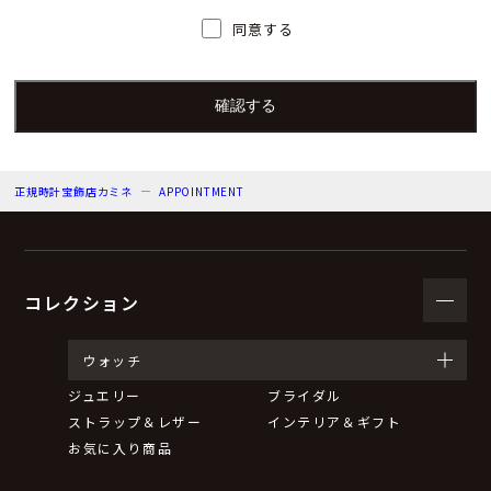
人）の氏名又は職名、所属及び連絡先
同意する
個人情報保護管理者：上根 彩
電子メール：info@kamine.co.jp
電話番号：078-321-0039
正規時計宝飾店カミネ
APPOINTMENT
（３）個人情報の利用目的
来店予約の対応をするため。
弊社からのお知らせ等の情報をお送りするため。
コレクション
（４）個人情報の第三者提供について
ウォッチ
ジュエリー
ブライダル
取得した個人情報は法令等による場合を除いて第三者に
ストラップ＆レザー
インテリア＆ギフト
提供することはありません。
お気に入り商品