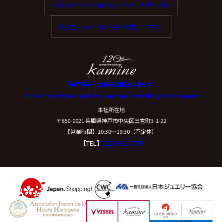
Enjoy tax-free shopping at Kamine. (English)
ご本人からの求めにより、当社が保有する保有個人デー
タに関する開示、利用目的の通知、内容の訂正・追加ま
歡迎在 Kamine 享受免稅購物。（中文）
たは削除、利用停止、消去、第三者提供の停止および第
三者提供記録の開示(以下、開示等という)に応じます。
開示等に応ずる窓口は、下記「当社の個人情報の取扱い
に関する苦情、相談等の問合せ先」を参照してくださ
い。
神戸 時計・宝飾正規販売店カミネ
Authorized Dealer Watches and Fine Jewellery, Kobe Kamine
（８）本人が容易に認識できない方法による個
本社所在地
人情報の取得
〒650-0021 兵庫県神戸市中央区三宮町3-1-22
【営業時間】10:30〜19:30（不定休）
【TEL】
0120-02-7039
クッキーやウェブビーコン等を用いるなどして、本人が
容易に認識できない方法による個人情報の取得は行って
おりません。
（９）個人情報の安全管理措置について