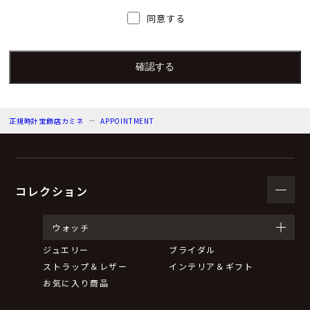
人）の氏名又は職名、所属及び連絡先
同意する
個人情報保護管理者：上根 彩
電子メール：info@kamine.co.jp
電話番号：078-321-0039
正規時計宝飾店カミネ
APPOINTMENT
（３）個人情報の利用目的
来店予約の対応をするため。
弊社からのお知らせ等の情報をお送りするため。
コレクション
（４）個人情報の第三者提供について
ウォッチ
ジュエリー
ブライダル
取得した個人情報は法令等による場合を除いて第三者に
ストラップ＆レザー
インテリア＆ギフト
提供することはありません。
お気に入り商品