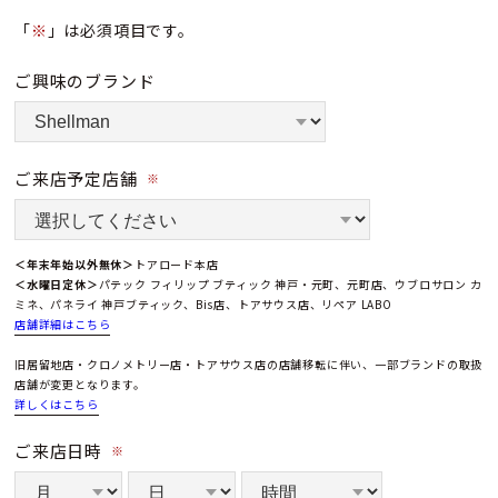
「
※
」は必須項目です。
ご興味のブランド
ご来店予定店舗
※
＜年末年始以外無休＞
トアロード本店
＜水曜日定休＞
パテック フィリップ ブティック 神戸・元町、元町店、ウブロサロン カ
ミネ、パネライ 神戸ブティック、Bis店、トアサウス店、リペア LABO
店舗詳細はこちら
旧居留地店・クロノメトリー店・トアサウス店の店舗移転に伴い、一部ブランドの取扱
店舗が変更となります。
詳しくはこちら
ご来店日時
※