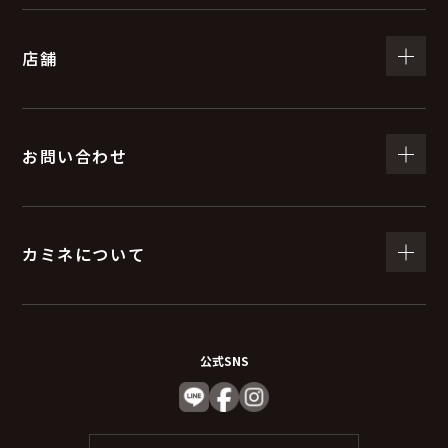
（５）個人情報の取扱いの委託について
店舗
取得した個人情報の取扱いの全部又は、一部を委託する
ことがあります。
委託する際は、弊社と同等またはそれ以上の安全管理措
置にて個人情報の取り扱いを行っている企業を選定し委
お問い合わせ
託を行います。
(６) 個人情報を与えなかった場合に生じる結果
カミネについて
個人情報を与えることは任意です。個人情報に関する情
報の一部をご提供いただけない場合は、お問い合わせ内
容に回答できない可能性があります。
公式SNS
（７）保有個人データの開示等および問い合わ
せ窓口について