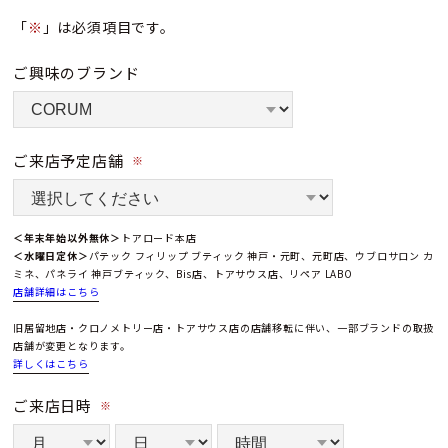
「
※
」は必須項目です。
ご興味のブランド
ご来店予定店舗
※
＜年末年始以外無休＞
トアロード本店
＜水曜日定休＞
パテック フィリップ ブティック 神戸・元町、元町店、ウブロサロン カ
ミネ、パネライ 神戸ブティック、Bis店、トアサウス店、リペア LABO
店舗詳細はこちら
旧居留地店・クロノメトリー店・トアサウス店の店舗移転に伴い、一部ブランドの取扱
店舗が変更となります。
詳しくはこちら
ご来店日時
※