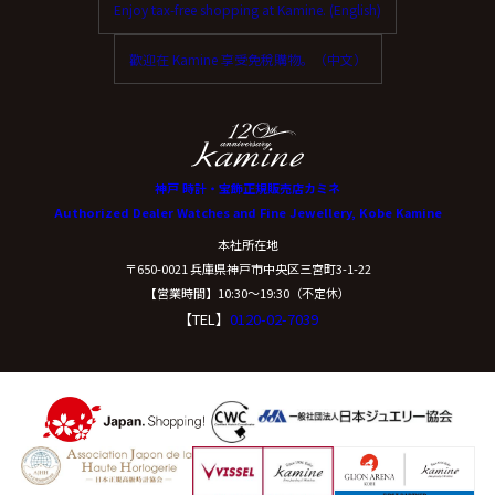
Enjoy tax-free shopping at Kamine. (English)
ご本人からの求めにより、当社が保有する保有個人デー
タに関する開示、利用目的の通知、内容の訂正・追加ま
歡迎在 Kamine 享受免稅購物。（中文）
たは削除、利用停止、消去、第三者提供の停止および第
三者提供記録の開示(以下、開示等という)に応じます。
開示等に応ずる窓口は、下記「当社の個人情報の取扱い
に関する苦情、相談等の問合せ先」を参照してくださ
い。
神戸 時計・宝飾正規販売店カミネ
Authorized Dealer Watches and Fine Jewellery, Kobe Kamine
（８）本人が容易に認識できない方法による個
本社所在地
人情報の取得
〒650-0021 兵庫県神戸市中央区三宮町3-1-22
【営業時間】10:30〜19:30（不定休）
【TEL】
0120-02-7039
クッキーやウェブビーコン等を用いるなどして、本人が
容易に認識できない方法による個人情報の取得は行って
おりません。
（９）個人情報の安全管理措置について