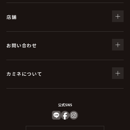
（５）個人情報の取扱いの委託について
店舗
取得した個人情報の取扱いの全部又は、一部を委託する
ことがあります。
委託する際は、弊社と同等またはそれ以上の安全管理措
置にて個人情報の取り扱いを行っている企業を選定し委
お問い合わせ
託を行います。
(６) 個人情報を与えなかった場合に生じる結果
カミネについて
個人情報を与えることは任意です。個人情報に関する情
報の一部をご提供いただけない場合は、お問い合わせ内
容に回答できない可能性があります。
公式SNS
（７）保有個人データの開示等および問い合わ
せ窓口について