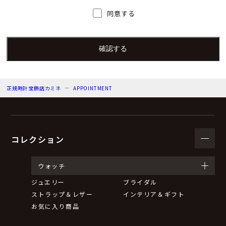
人）の氏名又は職名、所属及び連絡先
同意する
個人情報保護管理者：上根 彩
電子メール：info@kamine.co.jp
電話番号：078-321-0039
正規時計宝飾店カミネ
APPOINTMENT
（３）個人情報の利用目的
来店予約の対応をするため。
弊社からのお知らせ等の情報をお送りするため。
コレクション
（４）個人情報の第三者提供について
ウォッチ
ジュエリー
ブライダル
取得した個人情報は法令等による場合を除いて第三者に
ストラップ＆レザー
インテリア＆ギフト
提供することはありません。
お気に入り商品