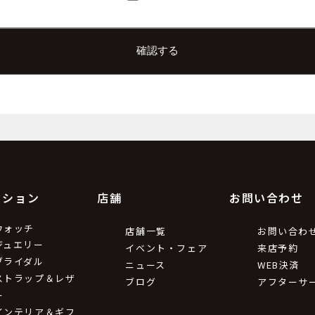
上根 彩
e.co.jp
9
利用目的
ため。
の情報をお送りするため。
クション
店舗
お問い合わせ
第三者提供について
ウォッチ
店舗一覧
お問い合わ
ジュエリー
イベント・フェア
来店予約
ブライダル
ニュース
WEB決済
令等による場合を除いて第三者に提供することはありません。
ストラップ＆レザ
ブログ
アフターサ
ー
インテリア＆ギフ