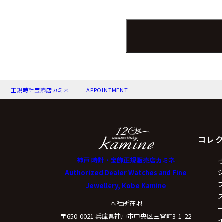
個人情報保護管理者：
電子メール：info@kamin
電話番号：078-321-003
（３）個人情報の
正規時計宝飾店カミネ
APPOINTMENT
来店予約の対応をする
弊社からのお知らせ等
コレ
（４）個人情報の
神戸 時計・宝飾正規販売店カミネ
Authorized Dealer Watches and Fine
Jewellery, Kobe Kamine
取得した個人情報は法
本社所在地
〒650-0021 兵庫県神戸市中央区三宮町3-1-22