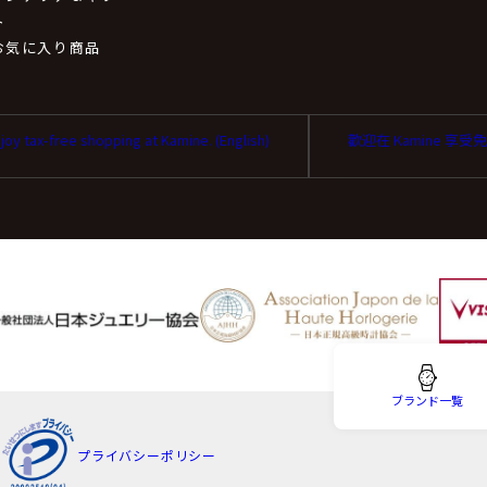
取扱いの委託について
ト
お気に入り商品
扱いの全部又は、一部を委託することがあります。
同等またはそれ以上の安全管理措置にて個人情報の取り扱いを行
joy tax-free shopping at Kamine. (English)
歡迎在 Kamine 享
を与えなかった場合に生じる結果
は任意です。個人情報に関する情報の一部をご提供いただけない
性があります。
ータの開示等および問い合わせ窓口について
ブランド一覧
り、当社が保有する保有個人データに関する開示、利用目的の通
プライバシーポリシー
去、第三者提供の停止および第三者提供記録の開示(以下、開示