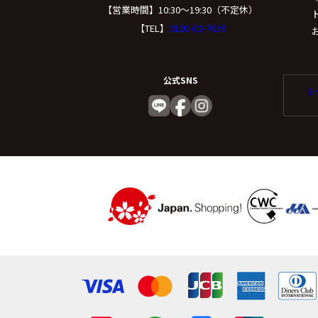
（５）個人情報の
【営業時間】10:30〜19:30（不定休）
【TEL】
0120-02-7039
取得した個人情報の取
委託する際は、弊社と
公式SNS
託を行います。
En
(６) 個人情報
個人情報を与えること
容に回答できない可能
（７）保有個人デ
ご本人からの求めによ
たは削除、利用停止、消