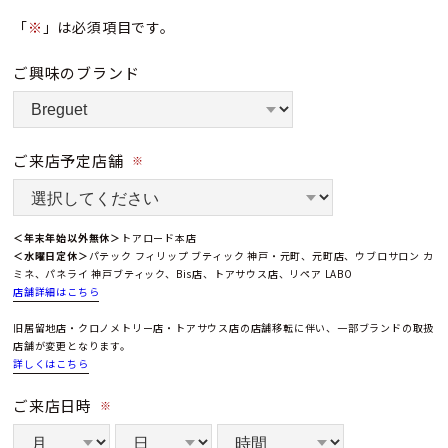
「
※
」は必須項目です。
ご興味のブランド
ご来店予定店舗
※
＜年末年始以外無休＞
トアロード本店
＜水曜日定休＞
パテック フィリップ ブティック 神戸・元町、元町店、ウブロサロン カ
ミネ、パネライ 神戸ブティック、Bis店、トアサウス店、リペア LABO
店舗詳細はこちら
旧居留地店・クロノメトリー店・トアサウス店の店舗移転に伴い、一部ブランドの取扱
店舗が変更となります。
詳しくはこちら
ご来店日時
※