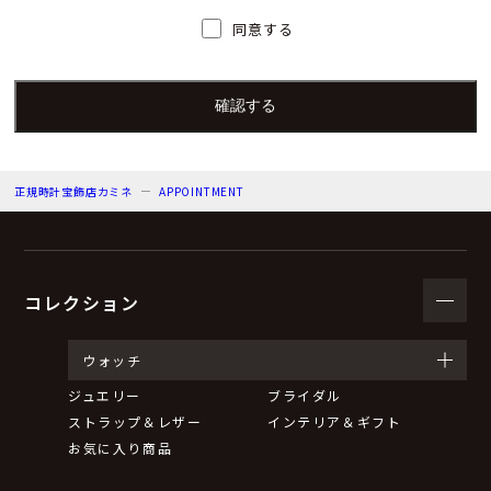
人）の氏名又は職名、所属及び連絡先
同意する
個人情報保護管理者：上根 彩
電子メール：info@kamine.co.jp
電話番号：078-321-0039
正規時計宝飾店カミネ
APPOINTMENT
（３）個人情報の利用目的
来店予約の対応をするため。
弊社からのお知らせ等の情報をお送りするため。
コレクション
（４）個人情報の第三者提供について
ウォッチ
ジュエリー
ブライダル
取得した個人情報は法令等による場合を除いて第三者に
ストラップ＆レザー
インテリア＆ギフト
提供することはありません。
お気に入り商品