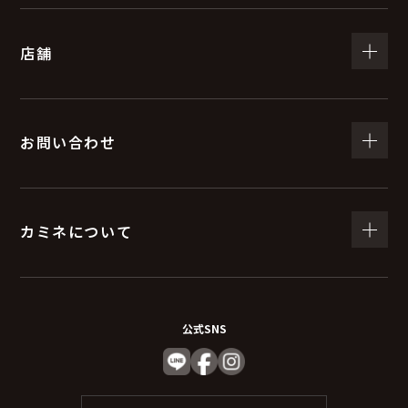
（５）個人情報の取扱いの委託について
店舗
取得した個人情報の取扱いの全部又は、一部を委託する
ことがあります。
委託する際は、弊社と同等またはそれ以上の安全管理措
置にて個人情報の取り扱いを行っている企業を選定し委
お問い合わせ
託を行います。
(６) 個人情報を与えなかった場合に生じる結果
カミネについて
個人情報を与えることは任意です。個人情報に関する情
報の一部をご提供いただけない場合は、お問い合わせ内
容に回答できない可能性があります。
公式SNS
（７）保有個人データの開示等および問い合わ
せ窓口について