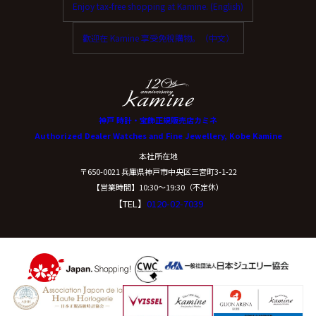
Enjoy tax-free shopping at Kamine. (English)
ご本人からの求めにより、当社が保有する保有個人デー
タに関する開示、利用目的の通知、内容の訂正・追加ま
歡迎在 Kamine 享受免稅購物。（中文）
たは削除、利用停止、消去、第三者提供の停止および第
三者提供記録の開示(以下、開示等という)に応じます。
開示等に応ずる窓口は、下記「当社の個人情報の取扱い
に関する苦情、相談等の問合せ先」を参照してくださ
い。
神戸 時計・宝飾正規販売店カミネ
Authorized Dealer Watches and Fine Jewellery, Kobe Kamine
（８）本人が容易に認識できない方法による個
本社所在地
人情報の取得
〒650-0021 兵庫県神戸市中央区三宮町3-1-22
【営業時間】10:30〜19:30（不定休）
【TEL】
0120-02-7039
クッキーやウェブビーコン等を用いるなどして、本人が
容易に認識できない方法による個人情報の取得は行って
おりません。
（９）個人情報の安全管理措置について