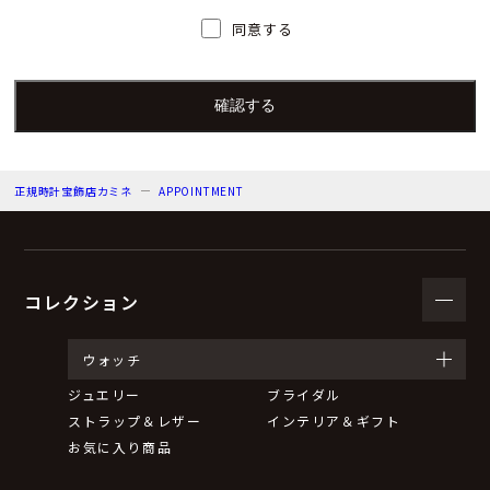
人）の氏名又は職名、所属及び連絡先
同意する
個人情報保護管理者：上根 彩
電子メール：info@kamine.co.jp
電話番号：078-321-0039
正規時計宝飾店カミネ
APPOINTMENT
（３）個人情報の利用目的
来店予約の対応をするため。
弊社からのお知らせ等の情報をお送りするため。
コレクション
（４）個人情報の第三者提供について
ウォッチ
ジュエリー
ブライダル
取得した個人情報は法令等による場合を除いて第三者に
ストラップ＆レザー
インテリア＆ギフト
提供することはありません。
お気に入り商品