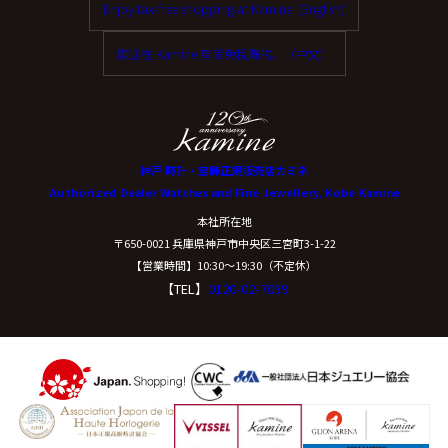
Enjoy tax-free shopping at Kamine. (English)
ご本人からの求めにより、当社が保有する保有個人デー
タに関する開示、利用目的の通知、内容の訂正・追加ま
歡迎在 Kamine 享受免稅購物。（中文）
たは削除、利用停止、消去、第三者提供の停止および第
三者提供記録の開示(以下、開示等という)に応じます。
開示等に応ずる窓口は、下記「当社の個人情報の取扱い
に関する苦情、相談等の問合せ先」を参照してくださ
い。
神戸 時計・宝飾正規販売店カミネ
Authorized Dealer Watches and Fine Jewellery, Kobe Kamine
（８）本人が容易に認識できない方法による個
本社所在地
人情報の取得
〒650-0021 兵庫県神戸市中央区三宮町3-1-22
【営業時間】10:30〜19:30（不定休）
【TEL】
0120-02-7039
クッキーやウェブビーコン等を用いるなどして、本人が
容易に認識できない方法による個人情報の取得は行って
おりません。
（９）個人情報の安全管理措置について