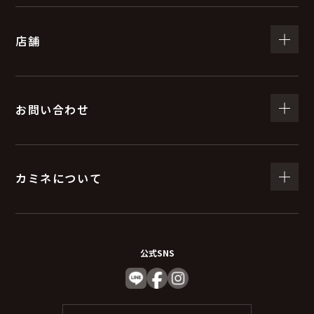
（５）個人情報の取扱いの委託について
店舗
取得した個人情報の取扱いの全部又は、一部を委託する
ことがあります。
委託する際は、弊社と同等またはそれ以上の安全管理措
置にて個人情報の取り扱いを行っている企業を選定し委
お問い合わせ
託を行います。
(６) 個人情報を与えなかった場合に生じる結果
カミネについて
個人情報を与えることは任意です。個人情報に関する情
報の一部をご提供いただけない場合は、お問い合わせ内
容に回答できない可能性があります。
公式SNS
（７）保有個人データの開示等および問い合わ
せ窓口について