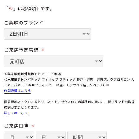
「
※
」は必須項目です。
ご興味のブランド
ご来店予定店舗
※
＜年末年始以外無休＞
トアロード本店
＜水曜日定休＞
パテック フィリップ ブティック 神戸・元町、元町店、ウブロサロン カ
ミネ、パネライ 神戸ブティック、Bis店、トアサウス店、リペア LABO
店舗詳細はこちら
旧居留地店・クロノメトリー店・トアサウス店の店舗移転に伴い、一部ブランドの取扱
店舗が変更となります。
詳しくはこちら
ご来店日時
※