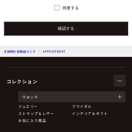
人）の氏名又は職名、所属及び連絡先
同意する
個人情報保護管理者：上根 彩
電子メール：info@kamine.co.jp
電話番号：078-321-0039
正規時計宝飾店カミネ
APPOINTMENT
（３）個人情報の利用目的
来店予約の対応をするため。
弊社からのお知らせ等の情報をお送りするため。
コレクション
（４）個人情報の第三者提供について
ウォッチ
ジュエリー
ブライダル
取得した個人情報は法令等による場合を除いて第三者に
ストラップ＆レザー
インテリア＆ギフト
提供することはありません。
お気に入り商品