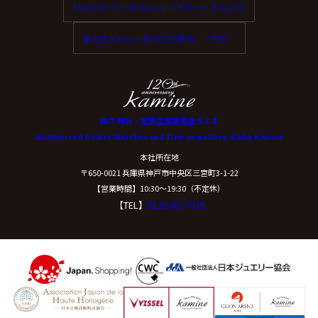
Enjoy tax-free shopping at Kamine. (English)
ご本人からの求めにより、当社が保有する保有個人デー
タに関する開示、利用目的の通知、内容の訂正・追加ま
歡迎在 Kamine 享受免稅購物。（中文）
たは削除、利用停止、消去、第三者提供の停止および第
三者提供記録の開示(以下、開示等という)に応じます。
開示等に応ずる窓口は、下記「当社の個人情報の取扱い
に関する苦情、相談等の問合せ先」を参照してくださ
い。
神戸 時計・宝飾正規販売店カミネ
Authorized Dealer Watches and Fine Jewellery, Kobe Kamine
（８）本人が容易に認識できない方法による個
本社所在地
人情報の取得
〒650-0021 兵庫県神戸市中央区三宮町3-1-22
【営業時間】10:30〜19:30（不定休）
【TEL】
0120-02-7039
クッキーやウェブビーコン等を用いるなどして、本人が
容易に認識できない方法による個人情報の取得は行って
おりません。
（９）個人情報の安全管理措置について