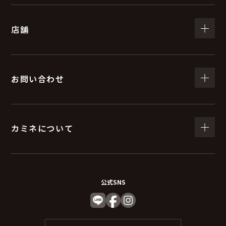
（５）個人情報の取扱いの委託について
店舗
取得した個人情報の取扱いの全部又は、一部を委託する
ことがあります。
委託する際は、弊社と同等またはそれ以上の安全管理措
置にて個人情報の取り扱いを行っている企業を選定し委
お問い合わせ
託を行います。
(６) 個人情報を与えなかった場合に生じる結果
カミネについて
個人情報を与えることは任意です。個人情報に関する情
報の一部をご提供いただけない場合は、お問い合わせ内
容に回答できない可能性があります。
公式SNS
（７）保有個人データの開示等および問い合わ
せ窓口について