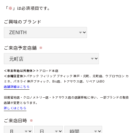
「
※
」は必須項目です。
ご興味のブランド
ご来店予定店舗
※
＜年末年始以外無休＞
トアロード本店
＜水曜日定休＞
パテック フィリップ ブティック 神戸・元町、元町店、ウブロサロン カ
ミネ、パネライ 神戸ブティック、Bis店、トアサウス店、リペア LABO
店舗詳細はこちら
旧居留地店・クロノメトリー店・トアサウス店の店舗移転に伴い、一部ブランドの取扱
店舗が変更となります。
詳しくはこちら
ご来店日時
※