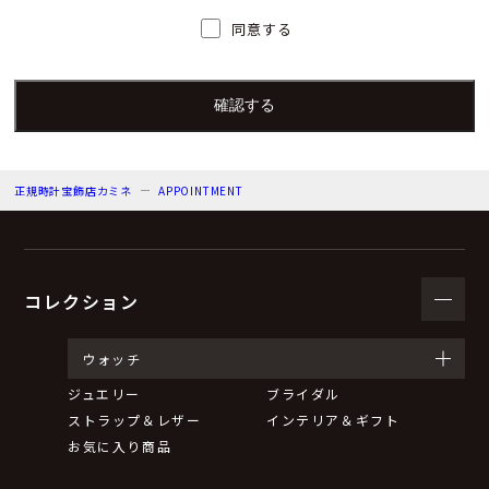
人）の氏名又は職名、所属及び連絡先
同意する
個人情報保護管理者：上根 彩
電子メール：info@kamine.co.jp
電話番号：078-321-0039
正規時計宝飾店カミネ
APPOINTMENT
（３）個人情報の利用目的
来店予約の対応をするため。
弊社からのお知らせ等の情報をお送りするため。
コレクション
（４）個人情報の第三者提供について
ウォッチ
ジュエリー
ブライダル
取得した個人情報は法令等による場合を除いて第三者に
ストラップ＆レザー
インテリア＆ギフト
提供することはありません。
お気に入り商品