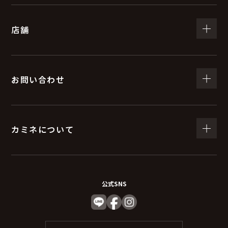
（５）個人情報の取扱いの委託について
店舗
取得した個人情報の取扱いの全部又は、一部を委託する
ことがあります。
委託する際は、弊社と同等またはそれ以上の安全管理措
置にて個人情報の取り扱いを行っている企業を選定し委
お問い合わせ
託を行います。
(６) 個人情報を与えなかった場合に生じる結果
カミネについて
個人情報を与えることは任意です。個人情報に関する情
報の一部をご提供いただけない場合は、お問い合わせ内
容に回答できない可能性があります。
公式SNS
（７）保有個人データの開示等および問い合わ
せ窓口について