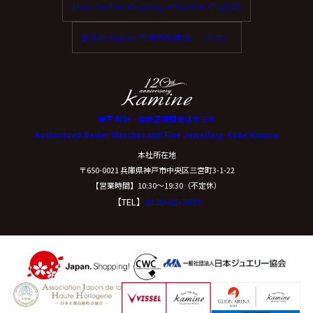
Enjoy tax-free shopping at Kamine. (English)
ご本人からの求めにより、当社が保有する保有個人デー
タに関する開示、利用目的の通知、内容の訂正・追加ま
歡迎在 Kamine 享受免稅購物。（中文）
たは削除、利用停止、消去、第三者提供の停止および第
三者提供記録の開示(以下、開示等という)に応じます。
開示等に応ずる窓口は、下記「当社の個人情報の取扱い
に関する苦情、相談等の問合せ先」を参照してくださ
い。
神戸 時計・宝飾正規販売店カミネ
Authorized Dealer Watches and Fine Jewellery, Kobe Kamine
（８）本人が容易に認識できない方法による個
本社所在地
人情報の取得
〒650-0021 兵庫県神戸市中央区三宮町3-1-22
【営業時間】10:30〜19:30（不定休）
【TEL】
0120-02-7039
クッキーやウェブビーコン等を用いるなどして、本人が
容易に認識できない方法による個人情報の取得は行って
おりません。
（９）個人情報の安全管理措置について