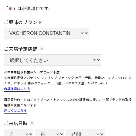
「
※
」は必須項目です。
ご興味のブランド
ご来店予定店舗
※
＜年末年始以外無休＞
トアロード本店
＜水曜日定休＞
パテック フィリップ ブティック 神戸・元町、元町店、ウブロサロン カ
ミネ、パネライ 神戸ブティック、Bis店、トアサウス店、リペア LABO
店舗詳細はこちら
旧居留地店・クロノメトリー店・トアサウス店の店舗移転に伴い、一部ブランドの取扱
店舗が変更となります。
詳しくはこちら
ご来店日時
※