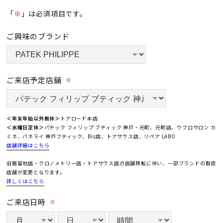
「
※
」は必須項目です。
ご興味のブランド
ご来店予定店舗
※
＜年末年始以外無休＞
トアロード本店
＜水曜日定休＞
パテック フィリップ ブティック 神戸・元町、元町店、ウブロサロン カ
ミネ、パネライ 神戸ブティック、Bis店、トアサウス店、リペア LABO
店舗詳細はこちら
旧居留地店・クロノメトリー店・トアサウス店の店舗移転に伴い、一部ブランドの取扱
店舗が変更となります。
詳しくはこちら
ご来店日時
※