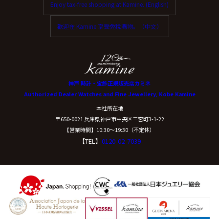
Enjoy tax-free shopping at Kamine. (English)
ご本人からの求めにより、当社が保有する保有個人デー
タに関する開示、利用目的の通知、内容の訂正・追加ま
歡迎在 Kamine 享受免稅購物。（中文）
たは削除、利用停止、消去、第三者提供の停止および第
三者提供記録の開示(以下、開示等という)に応じます。
開示等に応ずる窓口は、下記「当社の個人情報の取扱い
に関する苦情、相談等の問合せ先」を参照してくださ
い。
神戸 時計・宝飾正規販売店カミネ
Authorized Dealer Watches and Fine Jewellery, Kobe Kamine
（８）本人が容易に認識できない方法による個
本社所在地
人情報の取得
〒650-0021 兵庫県神戸市中央区三宮町3-1-22
【営業時間】10:30〜19:30（不定休）
【TEL】
0120-02-7039
クッキーやウェブビーコン等を用いるなどして、本人が
容易に認識できない方法による個人情報の取得は行って
おりません。
（９）個人情報の安全管理措置について