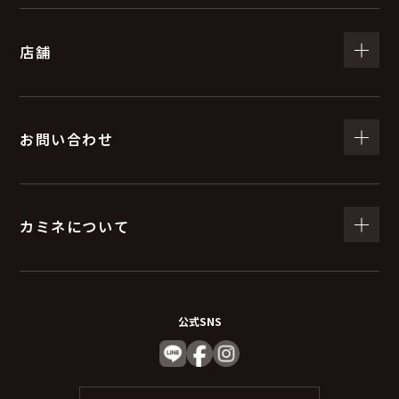
（５）個人情報の取扱いの委託について
店舗
取得した個人情報の取扱いの全部又は、一部を委託する
ことがあります。
委託する際は、弊社と同等またはそれ以上の安全管理措
置にて個人情報の取り扱いを行っている企業を選定し委
お問い合わせ
託を行います。
(６) 個人情報を与えなかった場合に生じる結果
カミネについて
個人情報を与えることは任意です。個人情報に関する情
報の一部をご提供いただけない場合は、お問い合わせ内
容に回答できない可能性があります。
公式SNS
（７）保有個人データの開示等および問い合わ
せ窓口について