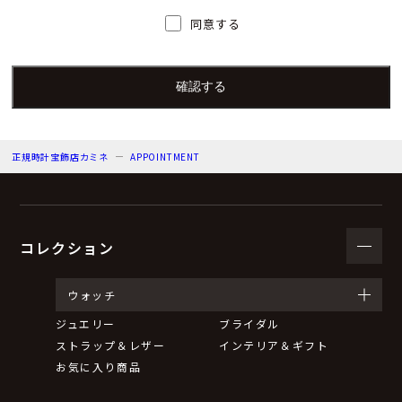
人）の氏名又は職名、所属及び連絡先
同意する
個人情報保護管理者：上根 彩
電子メール：info@kamine.co.jp
電話番号：078-321-0039
正規時計宝飾店カミネ
APPOINTMENT
（３）個人情報の利用目的
来店予約の対応をするため。
弊社からのお知らせ等の情報をお送りするため。
コレクション
（４）個人情報の第三者提供について
ウォッチ
ジュエリー
ブライダル
取得した個人情報は法令等による場合を除いて第三者に
ストラップ＆レザー
インテリア＆ギフト
提供することはありません。
お気に入り商品