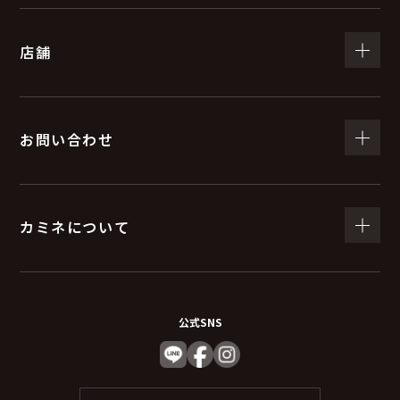
（５）個人情報の取扱いの委託について
店舗
取得した個人情報の取扱いの全部又は、一部を委託する
ことがあります。
委託する際は、弊社と同等またはそれ以上の安全管理措
置にて個人情報の取り扱いを行っている企業を選定し委
お問い合わせ
託を行います。
(６) 個人情報を与えなかった場合に生じる結果
カミネについて
個人情報を与えることは任意です。個人情報に関する情
報の一部をご提供いただけない場合は、お問い合わせ内
容に回答できない可能性があります。
公式SNS
（７）保有個人データの開示等および問い合わ
せ窓口について