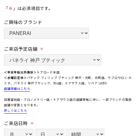
「
※
」は必須項目です。
ご興味のブランド
ご来店予定店舗
※
＜年末年始以外無休＞
トアロード本店
＜水曜日定休＞
パテック フィリップ ブティック 神戸・元町、元町店、ウブロサロン カ
ミネ、パネライ 神戸ブティック、Bis店、トアサウス店、リペア LABO
店舗詳細はこちら
旧居留地店・クロノメトリー店・トアサウス店の店舗移転に伴い、一部ブランドの取扱
店舗が変更となります。
詳しくはこちら
ご来店日時
※