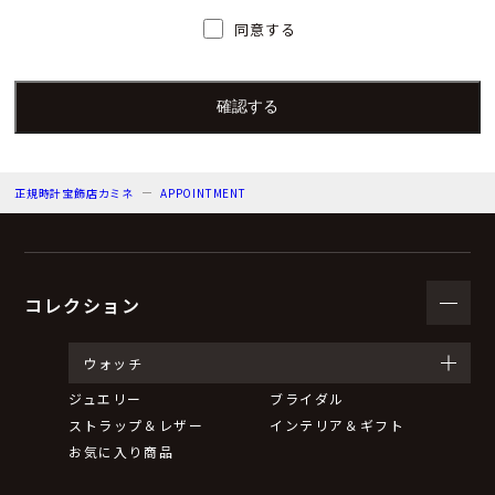
人）の氏名又は職名、所属及び連絡先
同意する
個人情報保護管理者：上根 彩
電子メール：info@kamine.co.jp
電話番号：078-321-0039
正規時計宝飾店カミネ
APPOINTMENT
（３）個人情報の利用目的
来店予約の対応をするため。
弊社からのお知らせ等の情報をお送りするため。
コレクション
（４）個人情報の第三者提供について
ウォッチ
ジュエリー
ブライダル
取得した個人情報は法令等による場合を除いて第三者に
ストラップ＆レザー
インテリア＆ギフト
提供することはありません。
お気に入り商品