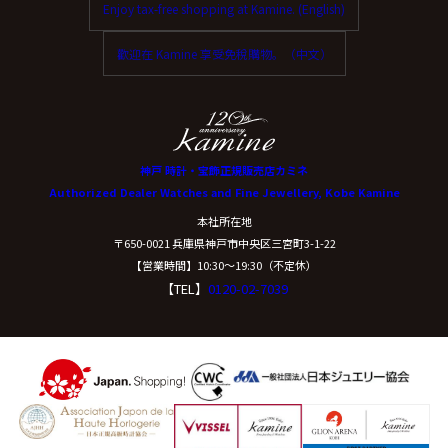
Enjoy tax-free shopping at Kamine. (English)
ご本人からの求めにより、当社が保有する保有個人デー
タに関する開示、利用目的の通知、内容の訂正・追加ま
歡迎在 Kamine 享受免稅購物。（中文）
たは削除、利用停止、消去、第三者提供の停止および第
三者提供記録の開示(以下、開示等という)に応じます。
開示等に応ずる窓口は、下記「当社の個人情報の取扱い
に関する苦情、相談等の問合せ先」を参照してくださ
い。
神戸 時計・宝飾正規販売店カミネ
Authorized Dealer Watches and Fine Jewellery, Kobe Kamine
（８）本人が容易に認識できない方法による個
本社所在地
人情報の取得
〒650-0021 兵庫県神戸市中央区三宮町3-1-22
【営業時間】10:30〜19:30（不定休）
【TEL】
0120-02-7039
クッキーやウェブビーコン等を用いるなどして、本人が
容易に認識できない方法による個人情報の取得は行って
おりません。
（９）個人情報の安全管理措置について