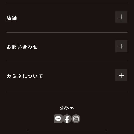
（５）個人情報の取扱いの委託について
店舗
取得した個人情報の取扱いの全部又は、一部を委託する
ことがあります。
委託する際は、弊社と同等またはそれ以上の安全管理措
置にて個人情報の取り扱いを行っている企業を選定し委
お問い合わせ
託を行います。
(６) 個人情報を与えなかった場合に生じる結果
カミネについて
個人情報を与えることは任意です。個人情報に関する情
報の一部をご提供いただけない場合は、お問い合わせ内
容に回答できない可能性があります。
公式SNS
（７）保有個人データの開示等および問い合わ
せ窓口について