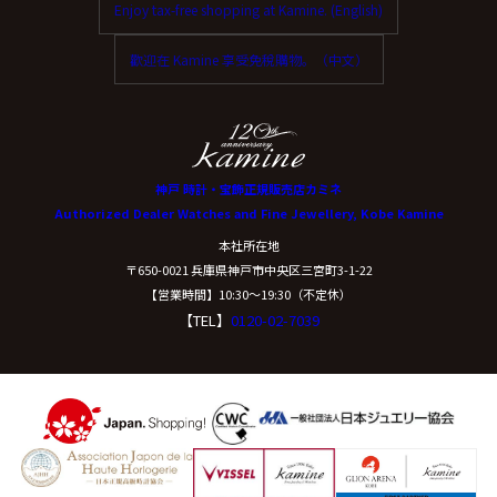
Enjoy tax-free shopping at Kamine. (English)
ご本人からの求めにより、当社が保有する保有個人デー
タに関する開示、利用目的の通知、内容の訂正・追加ま
歡迎在 Kamine 享受免稅購物。（中文）
たは削除、利用停止、消去、第三者提供の停止および第
三者提供記録の開示(以下、開示等という)に応じます。
開示等に応ずる窓口は、下記「当社の個人情報の取扱い
に関する苦情、相談等の問合せ先」を参照してくださ
い。
神戸 時計・宝飾正規販売店カミネ
Authorized Dealer Watches and Fine Jewellery, Kobe Kamine
（８）本人が容易に認識できない方法による個
本社所在地
人情報の取得
〒650-0021 兵庫県神戸市中央区三宮町3-1-22
【営業時間】10:30〜19:30（不定休）
【TEL】
0120-02-7039
クッキーやウェブビーコン等を用いるなどして、本人が
容易に認識できない方法による個人情報の取得は行って
おりません。
（９）個人情報の安全管理措置について