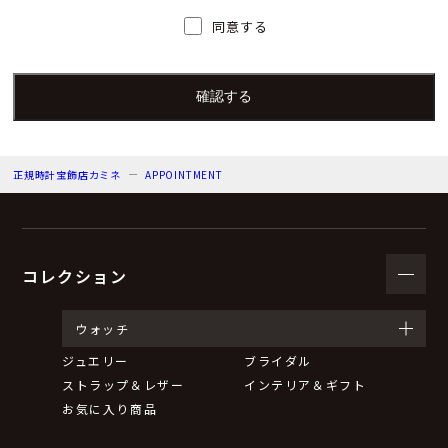
人）の氏名又は職名、所属及び連絡先
同意する
個人情報保護管理者：上根 彩
電子メール：info@kamine.co.jp
電話番号：078-321-0039
正規時計宝飾店カミネ
APPOINTMENT
（３）個人情報の利用目的
来店予約の対応をするため。
弊社からのお知らせ等の情報をお送りするため。
コレクション
（４）個人情報の第三者提供について
ウォッチ
ジュエリー
ブライダル
取得した個人情報は法令等による場合を除いて第三者に
ストラップ＆レザー
インテリア＆ギフト
提供することはありません。
お気に入り商品