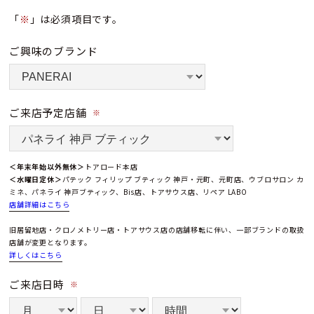
「
※
」は必須項目です。
ご興味のブランド
ご来店予定店舗
※
＜年末年始以外無休＞
トアロード本店
＜水曜日定休＞
パテック フィリップ ブティック 神戸・元町、元町店、ウブロサロン カ
ミネ、パネライ 神戸ブティック、Bis店、トアサウス店、リペア LABO
店舗詳細はこちら
旧居留地店・クロノメトリー店・トアサウス店の店舗移転に伴い、一部ブランドの取扱
店舗が変更となります。
詳しくはこちら
ご来店日時
※