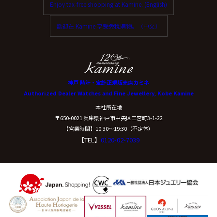
Enjoy tax-free shopping at Kamine. (English)
ご本人からの求めにより、当社が保有する保有個人デー
タに関する開示、利用目的の通知、内容の訂正・追加ま
歡迎在 Kamine 享受免稅購物。（中文）
たは削除、利用停止、消去、第三者提供の停止および第
三者提供記録の開示(以下、開示等という)に応じます。
開示等に応ずる窓口は、下記「当社の個人情報の取扱い
に関する苦情、相談等の問合せ先」を参照してくださ
い。
神戸 時計・宝飾正規販売店カミネ
Authorized Dealer Watches and Fine Jewellery, Kobe Kamine
（８）本人が容易に認識できない方法による個
本社所在地
人情報の取得
〒650-0021 兵庫県神戸市中央区三宮町3-1-22
【営業時間】10:30〜19:30（不定休）
【TEL】
0120-02-7039
クッキーやウェブビーコン等を用いるなどして、本人が
容易に認識できない方法による個人情報の取得は行って
おりません。
（９）個人情報の安全管理措置について