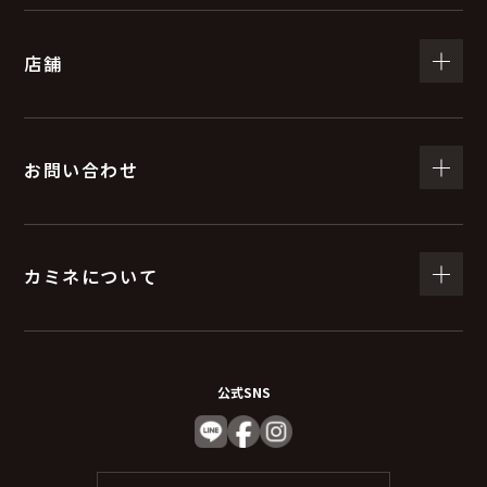
（５）個人情報の取扱いの委託について
店舗
取得した個人情報の取扱いの全部又は、一部を委託する
ことがあります。
委託する際は、弊社と同等またはそれ以上の安全管理措
置にて個人情報の取り扱いを行っている企業を選定し委
お問い合わせ
託を行います。
(６) 個人情報を与えなかった場合に生じる結果
カミネについて
個人情報を与えることは任意です。個人情報に関する情
報の一部をご提供いただけない場合は、お問い合わせ内
容に回答できない可能性があります。
公式SNS
（７）保有個人データの開示等および問い合わ
せ窓口について