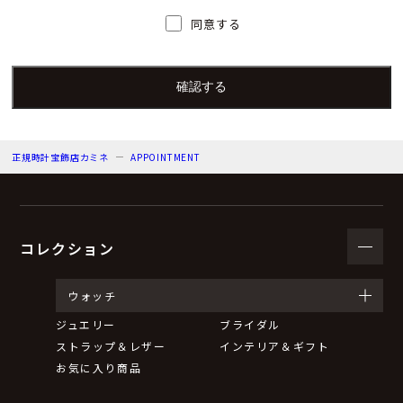
人）の氏名又は職名、所属及び連絡先
同意する
個人情報保護管理者：上根 彩
電子メール：info@kamine.co.jp
電話番号：078-321-0039
正規時計宝飾店カミネ
APPOINTMENT
（３）個人情報の利用目的
来店予約の対応をするため。
弊社からのお知らせ等の情報をお送りするため。
コレクション
（４）個人情報の第三者提供について
ウォッチ
ジュエリー
ブライダル
取得した個人情報は法令等による場合を除いて第三者に
ストラップ＆レザー
インテリア＆ギフト
提供することはありません。
お気に入り商品