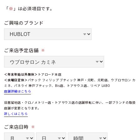
「
※
」は必須項目です。
ご興味のブランド
ご来店予定店舗
※
＜年末年始以外無休＞
トアロード本店
＜水曜日定休＞
パテック フィリップ ブティック 神戸・元町、元町店、ウブロサロン カ
ミネ、パネライ 神戸ブティック、Bis店、トアサウス店、リペア LABO
店舗詳細はこちら
旧居留地店・クロノメトリー店・トアサウス店の店舗移転に伴い、一部ブランドの取扱
店舗が変更となります。
詳しくはこちら
ご来店日時
※