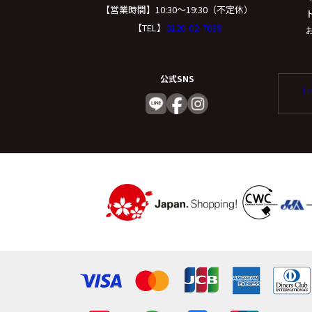
（５）個人情報の
【営業時間】10:30〜19:30（不定休）
【TEL】
0120-02-7039
取得した個人情報の取
委託する際は、弊社と
公式SNS
託を行います。
En
(６) 個人情報
個人情報を与えること
容に回答できない可能
（７）保有個人デ
ご本人からの求めによ
たは削除、利用停止、消