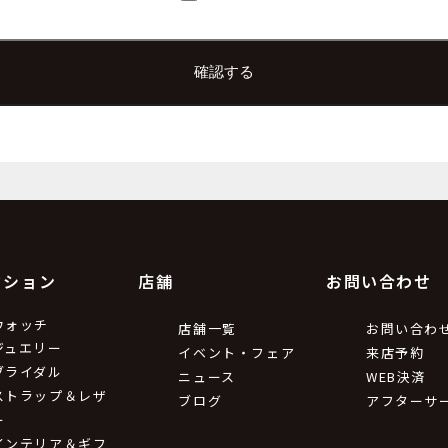
上根 彩
e.co.jp
9
利用目的
ため。
の情報をお送りするため。
クション
店舗
お問い合わせ
第三者提供について
ウォッチ
店舗一覧
お問い合わ
ジュエリー
イベント・フェア
来店予約
ブライダル
ニュース
WEB決済
令等による場合を除いて第三者に提供することはありません。
ストラップ＆レザ
ブログ
アフターサ
ー
インテリア＆ギフ