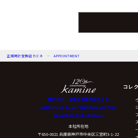
個人情報保護管理者：
電子メール：info@kamin
電話番号：078-321-003
（３）個人情報の
正規時計宝飾店カミネ
APPOINTMENT
来店予約の対応をする
弊社からのお知らせ等
コレ
（４）個人情報の
神戸 時計・宝飾正規販売店カミネ
Authorized Dealer Watches and Fine
Jewellery, Kobe Kamine
取得した個人情報は法
本社所在地
〒650-0021 兵庫県神戸市中央区三宮町3-1-22