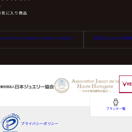
取扱いの委託について
ト
お気に入り商品
扱いの全部又は、一部を委託することがあります。
同等またはそれ以上の安全管理措置にて個人情報の取り扱いを行
joy tax-free shopping at Kamine. (English)
歡迎在 Kamine 享
を与えなかった場合に生じる結果
は任意です。個人情報に関する情報の一部をご提供いただけない
性があります。
ータの開示等および問い合わせ窓口について
ブランド一覧
り、当社が保有する保有個人データに関する開示、利用目的の通
プライバシーポリシー
去、第三者提供の停止および第三者提供記録の開示(以下、開示