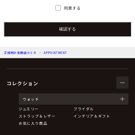
人）の氏名又は職名、所属及び連絡先
同意する
個人情報保護管理者：上根 彩
電子メール：info@kamine.co.jp
電話番号：078-321-0039
正規時計宝飾店カミネ
APPOINTMENT
（３）個人情報の利用目的
来店予約の対応をするため。
弊社からのお知らせ等の情報をお送りするため。
コレクション
（４）個人情報の第三者提供について
ウォッチ
ジュエリー
ブライダル
取得した個人情報は法令等による場合を除いて第三者に
ストラップ＆レザー
インテリア＆ギフト
提供することはありません。
お気に入り商品