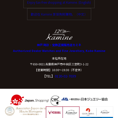
Enjoy tax-free shopping at Kamine. (English)
ご本人からの求めにより、当社が保有する保有個人デー
タに関する開示、利用目的の通知、内容の訂正・追加ま
歡迎在 Kamine 享受免稅購物。（中文）
たは削除、利用停止、消去、第三者提供の停止および第
三者提供記録の開示(以下、開示等という)に応じます。
開示等に応ずる窓口は、下記「当社の個人情報の取扱い
に関する苦情、相談等の問合せ先」を参照してくださ
い。
神戸 時計・宝飾正規販売店カミネ
Authorized Dealer Watches and Fine Jewellery, Kobe Kamine
（８）本人が容易に認識できない方法による個
本社所在地
人情報の取得
〒650-0021 兵庫県神戸市中央区三宮町3-1-22
【営業時間】10:30〜19:30（不定休）
【TEL】
0120-02-7039
クッキーやウェブビーコン等を用いるなどして、本人が
容易に認識できない方法による個人情報の取得は行って
おりません。
（９）個人情報の安全管理措置について