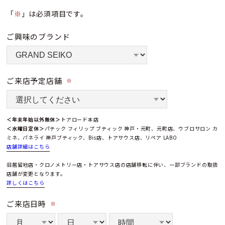
「
※
」は必須項目です。
ご興味のブランド
ご来店予定店舗
※
＜年末年始以外無休＞
トアロード本店
＜水曜日定休＞
パテック フィリップ ブティック 神戸・元町、元町店、ウブロサロン カ
ミネ、パネライ 神戸ブティック、Bis店、トアサウス店、リペア LABO
店舗詳細はこちら
旧居留地店・クロノメトリー店・トアサウス店の店舗移転に伴い、一部ブランドの取扱
店舗が変更となります。
詳しくはこちら
ご来店日時
※