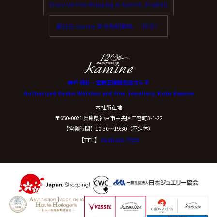
Enjoy tax-free shopping at Kamine. (English)
ご本人からの求めにより、当社が保有する保有個人デー
タに関する開示、利用目的の通知、内容の訂正・追加ま
歡迎在 Kamine 享受免稅購物。（中文）
たは削除、利用停止、消去、第三者提供の停止および第
三者提供記録の開示(以下、開示等という)に応じます。
開示等に応ずる窓口は、下記「当社の個人情報の取扱い
に関する苦情、相談等の問合せ先」を参照してくださ
い。
神戸 時計・宝飾正規販売店カミネ
Authorized Dealer Watches and Fine Jewellery, Kobe Kamine
（８）本人が容易に認識できない方法による個
本社所在地
人情報の取得
〒650-0021 兵庫県神戸市中央区三宮町3-1-22
【営業時間】10:30〜19:30（不定休）
【TEL】
0120-02-7039
クッキーやウェブビーコン等を用いるなどして、本人が
容易に認識できない方法による個人情報の取得は行って
おりません。
（９）個人情報の安全管理措置について