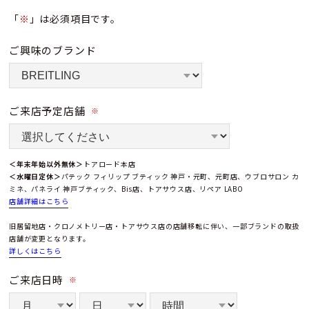
「
※
」は必須項目です。
ご興味のブランド
ご来店予定店舗
※
＜年末年始以外無休＞
トアロード本店
＜水曜日定休＞
パテック フィリップ ブティック 神戸・元町、元町店、ウブロサロン カ
ミネ、パネライ 神戸ブティック、Bis店、トアサウス店、リペア LABO
店舗詳細はこちら
旧居留地店・クロノメトリー店・トアサウス店の店舗移転に伴い、一部ブランドの取扱
店舗が変更となります。
詳しくはこちら
ご来店日時
※