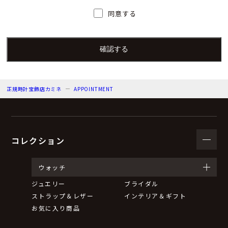
人）の氏名又は職名、所属及び連絡先
同意する
個人情報保護管理者：上根 彩
電子メール：info@kamine.co.jp
電話番号：078-321-0039
正規時計宝飾店カミネ
APPOINTMENT
（３）個人情報の利用目的
来店予約の対応をするため。
弊社からのお知らせ等の情報をお送りするため。
コレクション
（４）個人情報の第三者提供について
ウォッチ
ジュエリー
ブライダル
取得した個人情報は法令等による場合を除いて第三者に
ストラップ＆レザー
インテリア＆ギフト
提供することはありません。
お気に入り商品