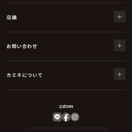
（５）個人情報の取扱いの委託について
店舗
取得した個人情報の取扱いの全部又は、一部を委託する
ことがあります。
委託する際は、弊社と同等またはそれ以上の安全管理措
置にて個人情報の取り扱いを行っている企業を選定し委
お問い合わせ
託を行います。
(６) 個人情報を与えなかった場合に生じる結果
カミネについて
個人情報を与えることは任意です。個人情報に関する情
報の一部をご提供いただけない場合は、お問い合わせ内
容に回答できない可能性があります。
公式SNS
（７）保有個人データの開示等および問い合わ
せ窓口について